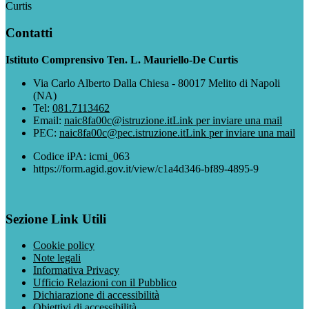
Curtis
Contatti
Istituto Comprensivo Ten. L. Mauriello-De Curtis
Via Carlo Alberto Dalla Chiesa - 80017 Melito di Napoli
(NA)
Tel:
081.7113462
Email:
naic8fa00c@istruzione.it
Link per inviare una mail
PEC:
naic8fa00c@pec.istruzione.it
Link per inviare una mail
Codice iPA: icmi_063
https://form.agid.gov.it/view/c1a4d346-bf89-4895-9
Sezione Link Utili
Cookie policy
Note legali
Informativa Privacy
Ufficio Relazioni con il Pubblico
Dichiarazione di accessibilità
Obiettivi di accessibilità