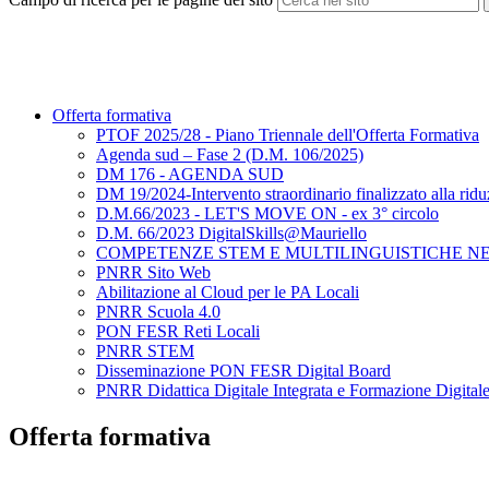
Offerta formativa
PTOF 2025/28 - Piano Triennale dell'Offerta Formativa
Agenda sud – Fase 2 (D.M. 106/2025)
DM 176 - AGENDA SUD
DM 19/2024-Intervento straordinario finalizzato alla riduzi
D.M.66/2023 - LET'S MOVE ON - ex 3° circolo
D.M. 66/2023 DigitalSkills@Mauriello
COMPETENZE STEM E MULTILINGUISTICHE NELL
PNRR Sito Web
Abilitazione al Cloud per le PA Locali
PNRR Scuola 4.0
PON FESR Reti Locali
PNRR STEM
Disseminazione PON FESR Digital Board
PNRR Didattica Digitale Integrata e Formazione Digitale 
Offerta formativa