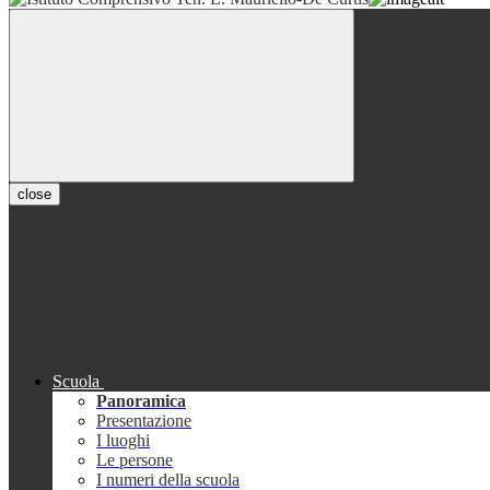
close
Scuola
Panoramica
Presentazione
I luoghi
Le persone
I numeri della scuola