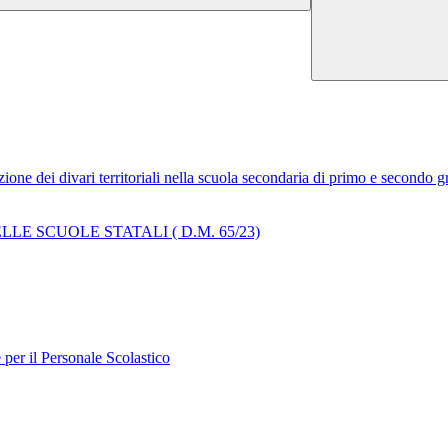
one dei divari territoriali nella scuola secondaria di primo e secondo gr
E SCUOLE STATALI ( D.M. 65/23)
per il Personale Scolastico