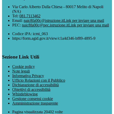
Via Carlo Alberto Dalla Chiesa - 80017 Melito di Napoli
(NA)
Tel:
081.7113462
Email:
naic8fa00c@istruzione.it
Link per inviare una mail
PEC:
naic8fa00c@pec.istruzione.it
Link per inviare una mail
Codice iPA: icmi_063
https://form.agid.gov.it/view/c1a4d346-bf89-4895-9
Sezione Link Utili
Cookie policy
Note legali
Informativa Privacy
Ufficio Relazioni con il Pubblico
Dichiarazione di accessibilità
Obiettivi di accessibilità
Whistleblowing
Gestione consensi cookie
Amministrazione trasparente
Pagina visualizzata
20402
volte