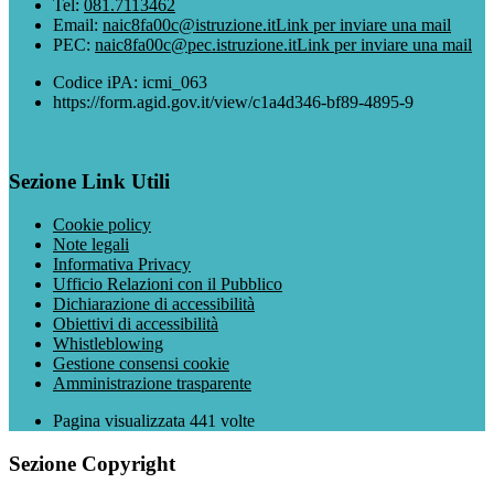
Tel:
081.7113462
Email:
naic8fa00c@istruzione.it
Link per inviare una mail
PEC:
naic8fa00c@pec.istruzione.it
Link per inviare una mail
Codice iPA: icmi_063
https://form.agid.gov.it/view/c1a4d346-bf89-4895-9
Sezione Link Utili
Cookie policy
Note legali
Informativa Privacy
Ufficio Relazioni con il Pubblico
Dichiarazione di accessibilità
Obiettivi di accessibilità
Whistleblowing
Gestione consensi cookie
Amministrazione trasparente
Pagina visualizzata
441
volte
Sezione Copyright