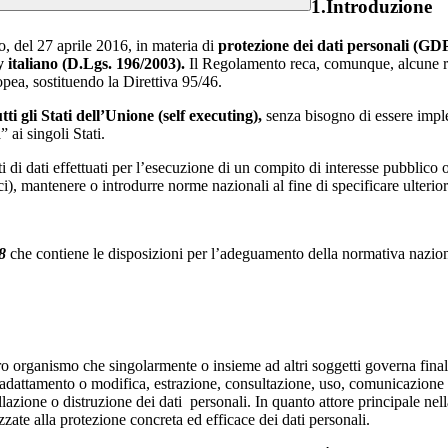
1.Introduzione
, del 27 aprile 2016, in materia di
protezione dei dati personali (GD
y italiano (D.Lgs.
196/2003).
Il Regolamento reca, comunque, alcune ril
opea, sostituendo la Direttiva 95/46.
tti gli
Stati dell’Unione (self executing),
senza bisogno di essere impl
 ai singoli Stati.
i di dati effettuati per l’esecuzione di un compito di interesse pubblico o 
lici), mantenere o introdurre norme nazionali al fine di specificare ulte
18
che contiene le disposizioni per l’adeguamento della normativa nazion
altro organismo che singolarmente o insieme ad altri soggetti governa finali
, adattamento o modifica, estrazione, consultazione, uso, comunicazione 
lazione o distruzione dei dati personali. In quanto attore principale nell
zzate alla protezione concreta ed efficace dei dati personali.