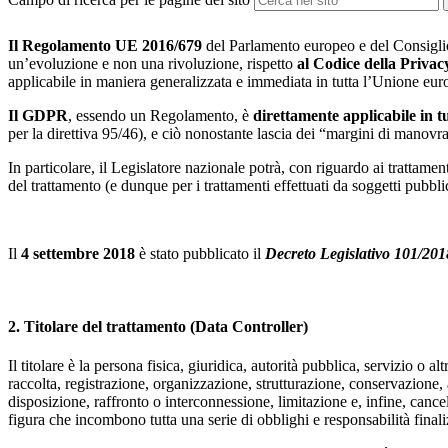
Il Regolamento UE 2016/679
del Parlamento europeo e del Consiglio
un’evoluzione e non una rivoluzione, rispetto
al Codice della Privac
applicabile in maniera generalizzata e immediata in tutta l’Unione eur
Il GDPR
, essendo un Regolamento, è
direttamente applicabile in tu
per la direttiva 95/46), e ciò nonostante lascia dei “margini di manovra”
In particolare, il Legislatore nazionale potrà, con riguardo ai trattament
del trattamento (e dunque per i trattamenti effettuati da soggetti pubb
Il
4 settembre 2018
è stato pubblicato il
Decreto Legislativo 101/20
2.
Titolare del trattamento
(Data Controller)
Il titolare è la persona fisica, giuridica, autorità pubblica, servizio o 
raccolta, registrazione, organizzazione, strutturazione, conservazione
disposizione, raffronto o interconnessione, limitazione e, infine, cancel
figura che incombono tutta una serie di obblighi e responsabilità finali