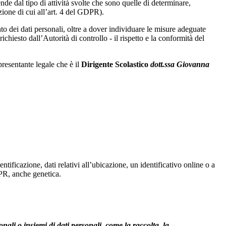
ende dal tipo di attività svolte che sono quelle di determinare,
izione di cui all’art. 4 del GDPR).
to dei dati personali, oltre a dover individuare le misure adeguate
chiesto dall’Autorità di controllo - il rispetto e la conformità del
presentante legale che è il
Dirigente Scolastico
dott.ssa Giovanna
ntificazione, dati relativi all’ubicazione, un identificativo online o a
GDPR, anche genetica.
sonali o
insiemi di dati personali, come la raccolta, la