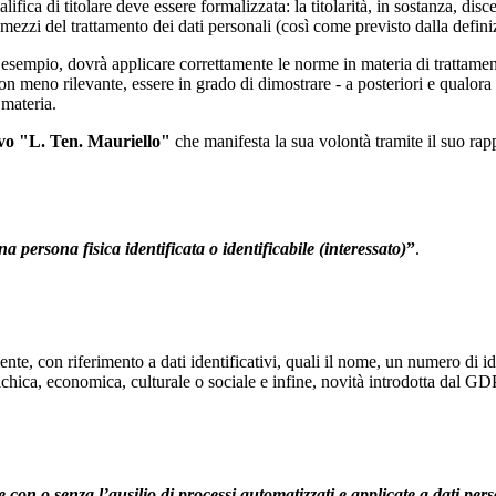
ifica di titolare deve essere formalizzata: la titolarità, in sostanza, disc
 i mezzi del trattamento dei dati personali (così come previsto dalla defin
a esempio, dovrà applicare correttamente le norme in materia di trattamen
on meno rilevante, essere in grado di dimostrare - a posteriori e qualora ri
 materia.
o "L. Ten. Mauriello"
che manifesta la sua volontà tramite il suo rap
una
persona fisica identificata o identificabile (interessato)
”
.
nte, con riferimento a dati identificativi, quali il nome, un numero di ide
 psichica, economica, culturale o sociale e infine, novità introdotta dal 
te con o
senza l’ausilio di processi automatizzati e applicate a dati per