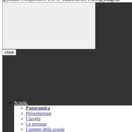
close
Scuola
Panoramica
Presentazione
I luoghi
Le persone
I numeri della scuola