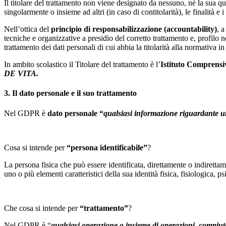
Il titolare del trattamento non viene designato da nessuno, né la sua qual
singolarmente o insieme ad altri (in caso di contitolarità), le finalità e
Nell’ottica del
principio di responsabilizzazione (accountability)
, 
tecniche e organizzative a presidio del corretto trattamento e, profilo n
trattamento dei dati personali di cui abbia la titolarità alla normativa in
In ambito scolastico il Titolare del trattamento è l’
Istituto
Comprensiv
DE VITA.
3.
Il dato personale e il suo trattamento
Nel GDPR è
dato personale
“
qualsiasi informazione riguardante 
Cosa si intende per
“persona identificabile”
?
La persona fisica che può essere identificata, direttamente o indirettame
uno o più elementi caratteristici della sua identità fisica, fisiologica,
Che cosa si intende per
“trattamento”
?
Nel GDPR è “
qualsiasi operazione o insieme di operazioni, compiu