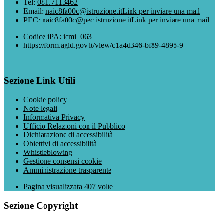
Tel:
081.7113462
Email:
naic8fa00c@istruzione.it
Link per inviare una mail
PEC:
naic8fa00c@pec.istruzione.it
Link per inviare una mail
Codice iPA: icmi_063
https://form.agid.gov.it/view/c1a4d346-bf89-4895-9
Sezione Link Utili
Cookie policy
Note legali
Informativa Privacy
Ufficio Relazioni con il Pubblico
Dichiarazione di accessibilità
Obiettivi di accessibilità
Whistleblowing
Gestione consensi cookie
Amministrazione trasparente
Pagina visualizzata
407
volte
Sezione Copyright