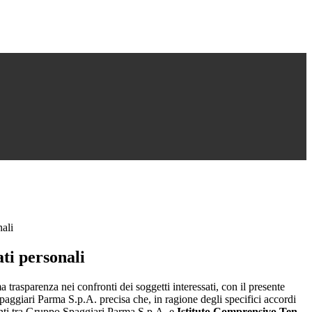
nali
ti personali
a trasparenza nei confronti dei soggetti interessati, con il presente
giari Parma S.p.A. precisa che, in ragione degli specifici accordi
renti tra Gruppo Spaggiari Parma S.p.A. e
Istituto Comprensivo Ten.