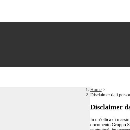
Home
>
Disclaimer dati perso
Disclaimer da
In un’ottica di massim
documento Gruppo Spag
contrattuali intercor