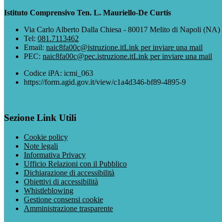
Istituto Comprensivo Ten. L. Mauriello-De Curtis
Via Carlo Alberto Dalla Chiesa - 80017 Melito di Napoli (NA)
Tel:
081.7113462
Email:
naic8fa00c@istruzione.it
Link per inviare una mail
PEC:
naic8fa00c@pec.istruzione.it
Link per inviare una mail
Codice iPA: icmi_063
https://form.agid.gov.it/view/c1a4d346-bf89-4895-9
Sezione Link Utili
Cookie policy
Note legali
Informativa Privacy
Ufficio Relazioni con il Pubblico
Dichiarazione di accessibilità
Obiettivi di accessibilità
Whistleblowing
Gestione consensi cookie
Amministrazione trasparente