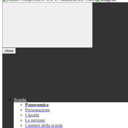
close
Scuola
Panoramica
Presentazione
I luoghi
Le persone
I numeri della scuola