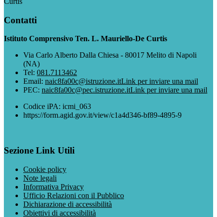
Curtis
Contatti
Istituto Comprensivo Ten. L. Mauriello-De Curtis
Via Carlo Alberto Dalla Chiesa - 80017 Melito di Napoli
(NA)
Tel:
081.7113462
Email:
naic8fa00c@istruzione.it
Link per inviare una mail
PEC:
naic8fa00c@pec.istruzione.it
Link per inviare una mail
Codice iPA: icmi_063
https://form.agid.gov.it/view/c1a4d346-bf89-4895-9
Sezione Link Utili
Cookie policy
Note legali
Informativa Privacy
Ufficio Relazioni con il Pubblico
Dichiarazione di accessibilità
Obiettivi di accessibilità