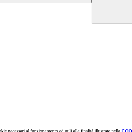
kie necessari al funzionamento ed utili alle finalità illustrate nella
COO