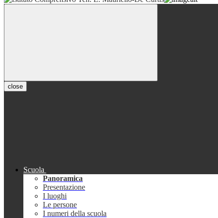
close
Scuola
Panoramica
Presentazione
I luoghi
Le persone
I numeri della scuola