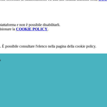
attaforma e non è possibile disabilitarli.
isionare la
COOKIE POLICY
.
 È possibile consultare l'elenco nella pagina della cookie policy.
s