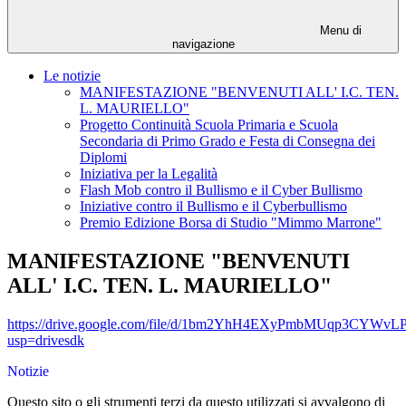
Menu di
navigazione
Le notizie
MANIFESTAZIONE "BENVENUTI ALL' I.C. TEN.
L. MAURIELLO"
Progetto Continuità Scuola Primaria e Scuola
Secondaria di Primo Grado e Festa di Consegna dei
Diplomi
Iniziativa per la Legalità
Flash Mob contro il Bullismo e il Cyber Bullismo
Iniziative contro il Bullismo e il Cyberbullismo
Premio Edizione Borsa di Studio "Mimmo Marrone"
MANIFESTAZIONE "BENVENUTI
ALL' I.C. TEN. L. MAURIELLO"
https://drive.google.com/file/d/1bm2YhH4EXyPmbMUqp3CYW
usp=drivesdk
Notizie
Questo sito o gli strumenti terzi da questo utilizzati si avvalgono di