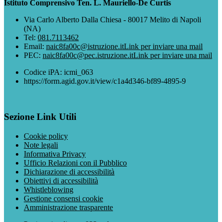
Istituto Comprensivo Ten. L. Mauriello-De Curtis
Via Carlo Alberto Dalla Chiesa - 80017 Melito di Napoli
(NA)
Tel:
081.7113462
Email:
naic8fa00c@istruzione.it
Link per inviare una mail
PEC:
naic8fa00c@pec.istruzione.it
Link per inviare una mail
Codice iPA: icmi_063
https://form.agid.gov.it/view/c1a4d346-bf89-4895-9
Sezione Link Utili
Cookie policy
Note legali
Informativa Privacy
Ufficio Relazioni con il Pubblico
Dichiarazione di accessibilità
Obiettivi di accessibilità
Whistleblowing
Gestione consensi cookie
Amministrazione trasparente