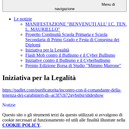
Menu di
navigazione
Le notizie
MANIFESTAZIONE "BENVENUTI ALL' I.C. TEN.
L. MAURIELLO"
Progetto Continuità Scuola Primaria e Scuola
Secondaria di Primo Grado e Festa di Consegna dei
Diplomi
Iniziativa per la Legalità
Flash Mob contro il Bullismo e il Cyber Bullismo
Iniziative contro il Bullismo e il Cyberbullismo
Premio Edizione Borsa di Studio "Mimmo Marrone"
Iniziativa per la Legalità
https://padlet.com/purificatorita/incontro-con-il-comandante-della-
tenenza-dei-carabinieri-di--ac3f7ch72gvbs0sr/slideshow
Notizie
Questo sito o gli strumenti terzi da questo utilizzati si avvalgono di
cookie necessari al funzionamento ed utili alle finalità illustrate nella
COOKIE POLICY
.