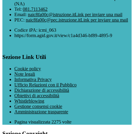
(NA)
Tel:
081.7113462
Email:
naic8fa00c@istruzione.it
Link per inviare una mail
PEC:
naic8fa00c@pec.istruzione.it
Link per inviare una mail
Codice iPA: icmi_063
https://form.agid.gov.it/view/c1a4d346-bf89-4895-9
Sezione Link Utili
Cookie policy
Note legali
Informativa Privacy
Ufficio Relazioni con il Pubblico
Dichiarazione di accessibilità
Obiettivi di accessibilità
Whistleblowing
Gestione consensi cookie
Amministrazione trasparente
Pagina visualizzata
2275
volte
Sezione Copyright