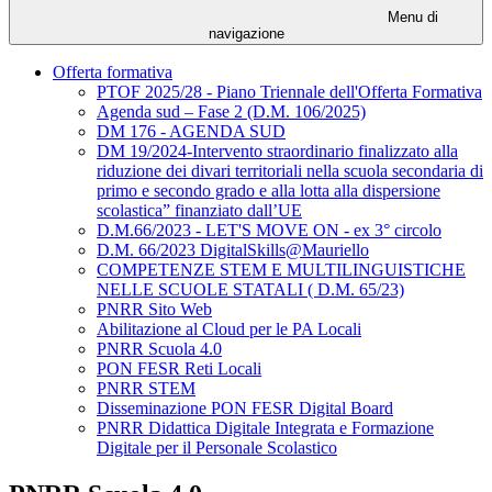
Menu di
navigazione
Offerta formativa
PTOF 2025/28 - Piano Triennale dell'Offerta Formativa
Agenda sud – Fase 2 (D.M. 106/2025)
DM 176 - AGENDA SUD
DM 19/2024-Intervento straordinario finalizzato alla
riduzione dei divari territoriali nella scuola secondaria di
primo e secondo grado e alla lotta alla dispersione
scolastica” finanziato dall’UE
D.M.66/2023 - LET'S MOVE ON - ex 3° circolo
D.M. 66/2023 DigitalSkills@Mauriello
COMPETENZE STEM E MULTILINGUISTICHE
NELLE SCUOLE STATALI ( D.M. 65/23)
PNRR Sito Web
Abilitazione al Cloud per le PA Locali
PNRR Scuola 4.0
PON FESR Reti Locali
PNRR STEM
Disseminazione PON FESR Digital Board
PNRR Didattica Digitale Integrata e Formazione
Digitale per il Personale Scolastico