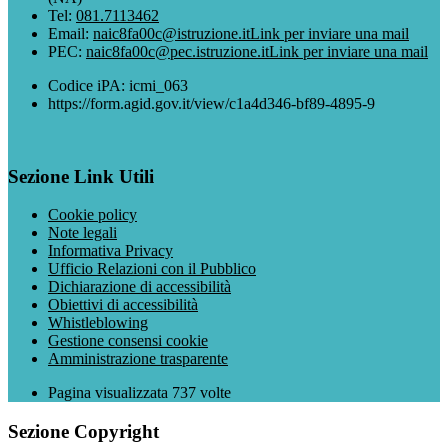
Tel:
081.7113462
Email:
naic8fa00c@istruzione.it
Link per inviare una mail
PEC:
naic8fa00c@pec.istruzione.it
Link per inviare una mail
Codice iPA: icmi_063
https://form.agid.gov.it/view/c1a4d346-bf89-4895-9
Sezione Link Utili
Cookie policy
Note legali
Informativa Privacy
Ufficio Relazioni con il Pubblico
Dichiarazione di accessibilità
Obiettivi di accessibilità
Whistleblowing
Gestione consensi cookie
Amministrazione trasparente
Pagina visualizzata
737
volte
Sezione Copyright