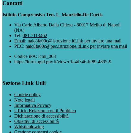
Contatti
Istituto Comprensivo Ten. L. Mauriello-De Curtis
Via Carlo Alberto Dalla Chiesa - 80017 Melito di Napoli
(NA)
Tel:
081.7113462
Email:
naic8fa00c@istruzione.it
Link per inviare una mail
PEC:
naic8fa00c@pec.istruzione.it
Link per inviare una mail
Codice iPA: icmi_063
https://form.agid.gov.it/view/c1a4d346-bf89-4895-9
Sezione Link Utili
Cookie policy
Note legali
Informativa Privacy
Ufficio Relazioni con il Pubblico
Dichiarazione di accessibilità
Obiettivi di accessibilità
Whistleblowing
Gestione consensi cookie