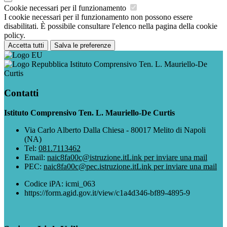
Cookie necessari per il funzionamento
I cookie necessari per il funzionamento non possono essere
disabilitati. È possibile consultare l'elenco nella pagina della cookie
policy.
Accetta tutti
Salva le preferenze
Istituto Comprensivo Ten. L. Mauriello-De
Curtis
Contatti
Istituto Comprensivo Ten. L. Mauriello-De Curtis
Via Carlo Alberto Dalla Chiesa - 80017 Melito di Napoli
(NA)
Tel:
081.7113462
Email:
naic8fa00c@istruzione.it
Link per inviare una mail
PEC:
naic8fa00c@pec.istruzione.it
Link per inviare una mail
Codice iPA: icmi_063
https://form.agid.gov.it/view/c1a4d346-bf89-4895-9