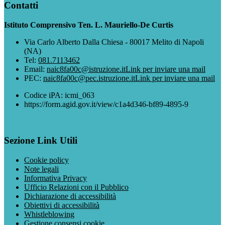
Contatti
Istituto Comprensivo Ten. L. Mauriello-De Curtis
Via Carlo Alberto Dalla Chiesa - 80017 Melito di Napoli
(NA)
Tel:
081.7113462
Email:
naic8fa00c@istruzione.it
Link per inviare una mail
PEC:
naic8fa00c@pec.istruzione.it
Link per inviare una mail
Codice iPA: icmi_063
https://form.agid.gov.it/view/c1a4d346-bf89-4895-9
Sezione Link Utili
Cookie policy
Note legali
Informativa Privacy
Ufficio Relazioni con il Pubblico
Dichiarazione di accessibilità
Obiettivi di accessibilità
Whistleblowing
Gestione consensi cookie