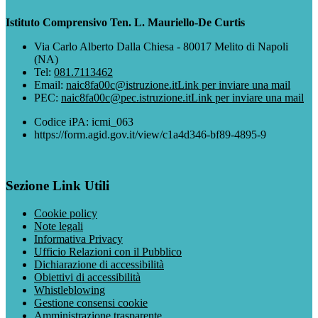
Istituto Comprensivo Ten. L. Mauriello-De Curtis
Via Carlo Alberto Dalla Chiesa - 80017 Melito di Napoli
(NA)
Tel:
081.7113462
Email:
naic8fa00c@istruzione.it
Link per inviare una mail
PEC:
naic8fa00c@pec.istruzione.it
Link per inviare una mail
Codice iPA: icmi_063
https://form.agid.gov.it/view/c1a4d346-bf89-4895-9
Sezione Link Utili
Cookie policy
Note legali
Informativa Privacy
Ufficio Relazioni con il Pubblico
Dichiarazione di accessibilità
Obiettivi di accessibilità
Whistleblowing
Gestione consensi cookie
Amministrazione trasparente