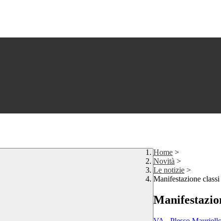
Home
>
Novità
>
Le notizie
>
Manifestazione classi
Manifestazion
VA - Plesso Mauriell