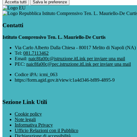
Accetta tutti
Salva le preferenze
Istituto Comprensivo Ten. L. Mauriello-De Curti
Contatti
Istituto Comprensivo Ten. L. Mauriello-De Curtis
Via Carlo Alberto Dalla Chiesa - 80017 Melito di Napoli (NA)
Tel:
081.7113462
Email:
naic8fa00c@istruzione.it
Link per inviare una mail
PEC:
naic8fa00c@pec.istruzione.it
Link per inviare una mail
Codice iPA: icmi_063
https://form.agid.gov.it/view/c1a4d346-bf89-4895-9
Sezione Link Utili
Cookie policy
Note legali
Informativa Privacy
Ufficio Relazioni con il Pubblico
Dichiarazione di accessibilità