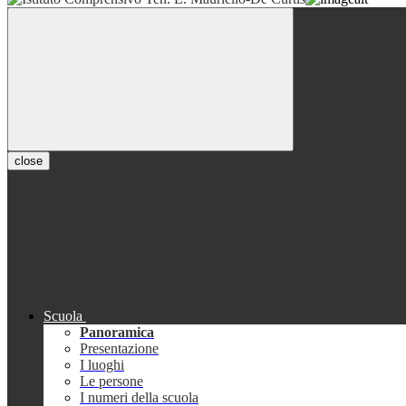
close
Scuola
Panoramica
Presentazione
I luoghi
Le persone
I numeri della scuola