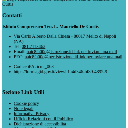
Curtis
Contatti
Istituto Comprensivo Ten. L. Mauriello-De Curtis
Via Carlo Alberto Dalla Chiesa - 80017 Melito di Napoli
(NA)
Tel:
081.7113462
Email:
naic8fa00c@istruzione.it
Link per inviare una mail
PEC:
naic8fa00c@pec.istruzione.it
Link per inviare una mail
Codice iPA: icmi_063
https://form.agid.gov.it/view/c1a4d346-bf89-4895-9
Sezione Link Utili
Cookie policy
Note legali
Informativa Privacy
Ufficio Relazioni con il Pubblico
Dichiarazione di accessibilità