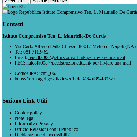
Accetta tutti
Salva le preferenze
Istituto Comprensivo Ten. L. Mauriello-De Curti
Contatti
Istituto Comprensivo Ten. L. Mauriello-De Curtis
Via Carlo Alberto Dalla Chiesa - 80017 Melito di Napoli (NA)
Tel:
081.7113462
Email:
naic8fa00c@istruzione.it
Link per inviare una mail
PEC:
naic8fa00c@pec.istruzione.it
Link per inviare una mail
Codice iPA: icmi_063
https://form.agid.gov.it/view/c1a4d346-bf89-4895-9
Sezione Link Utili
Cookie policy
Note legali
Informativa Privacy
Ufficio Relazioni con il Pubblico
Dichiarazione di accessibilità