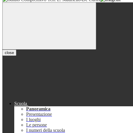
close
Scuola
Panoramica
Presentazione
I luoghi
Le persone
I numeri della scuola