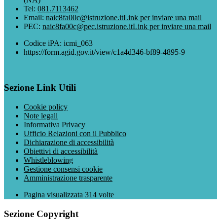
Tel:
081.7113462
Email:
naic8fa00c@istruzione.it
Link per inviare una mail
PEC:
naic8fa00c@pec.istruzione.it
Link per inviare una mail
Codice iPA: icmi_063
https://form.agid.gov.it/view/c1a4d346-bf89-4895-9
Sezione Link Utili
Cookie policy
Note legali
Informativa Privacy
Ufficio Relazioni con il Pubblico
Dichiarazione di accessibilità
Obiettivi di accessibilità
Whistleblowing
Gestione consensi cookie
Amministrazione trasparente
Pagina visualizzata
314
volte
Sezione Copyright