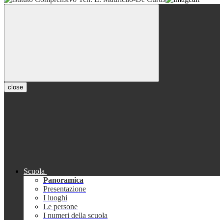
close
Scuola
Panoramica
Presentazione
I luoghi
Le persone
I numeri della scuola