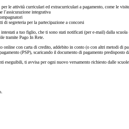
i per le attività curriculari ed extracurriculari a pagamento, come le visit
e l’assicurazione integrativa
ccompagnatori
tti di segreteria per la partecipazione a concorsi
intestati a tuo figlio, che ti sono stati notificati (per e-mail) dalla scuo
ile tramite Pago In Rete.
online con carta di credito, addebito in conto (o con altri metodi di p
vizi di pagamento (PSP), scaricando il documento di pagamento predisposto
eseguibili, ti avvisa per ogni nuovo versamento richiesto dalle scuole, ti 
o.